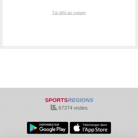
J'ai déjà un compte
SPORTS
REGIONS
67374
visites