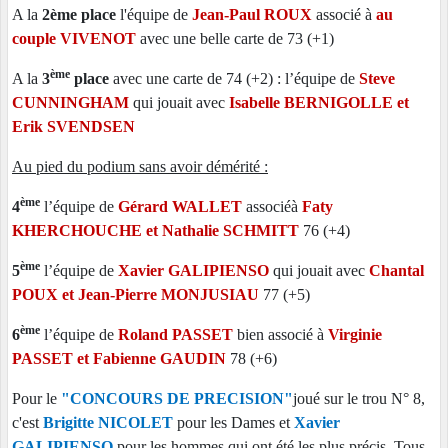
A la
2ème place
l'équipe de
Jean-Paul ROUX
associé à
au
couple VIVENOT
avec une belle carte de 73 (+1)
ème
A la
3
place
avec une carte de 74 (+2) : l’équipe de
Steve
CUNNINGHAM
qui jouait avec
Isabelle BERNIGOLLE et
Erik SVENDSEN
Au pied du podium sans avoir démérité :
ème
4
l’équipe de
Gérard WALLET
associéà
Faty
KHERCHOUCHE et Nathalie SCHMITT
76 (+4)
ème
5
l’équipe de
Xavier GALIPIENSO
qui jouait avec
Chantal
POUX et Jean-Pierre MONJUSIAU
77 (+5)
ème
6
l’équipe de
Roland PASSET
bien associé à
Virginie
PASSET et Fabienne GAUDIN
78 (+6)
Pour le
"CONCOURS DE PRECISION"
joué sur le trou N° 8,
c'est
Brigitte NICOLET
pour les Dames et
Xavier
GALIPIENSO
pour les hommes qui ont été les plus précis. Tous