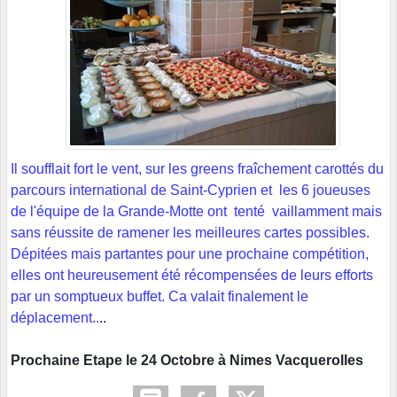
Il soufflait fort le vent, sur les greens fraîchement carottés du
parcours international de Saint-Cyprien et les 6 joueuses
de l'équipe de la Grande-Motte ont tenté vaillamment mais
sans réussite de ramener les meilleures cartes possibles.
Dépitées mais partantes pour une prochaine compétition,
elles ont heureusement été récompensées de leurs efforts
par un somptueux buffet. Ca valait finalement le
déplacement..
..
Prochaine Etape le 24 Octobre à Nimes Vacquerolles