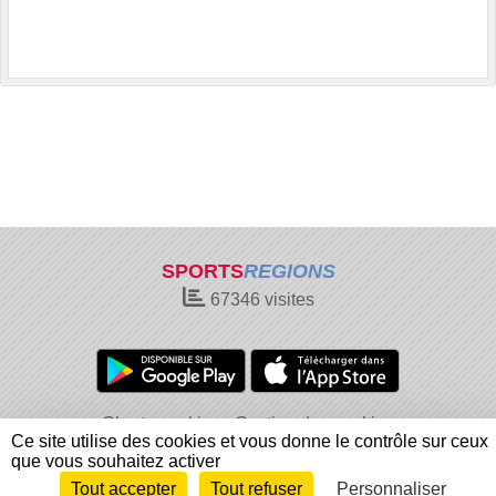
SPORTS
REGIONS
67346
visites
Charte cookies
Gestion des cookies
Ce site utilise des cookies et vous donne le contrôle sur ceux
Informations légales
Signaler un contenu inapproprié
que vous souhaitez activer
Tout accepter
Tout refuser
Personnaliser
Envie de participer ?
Connexion