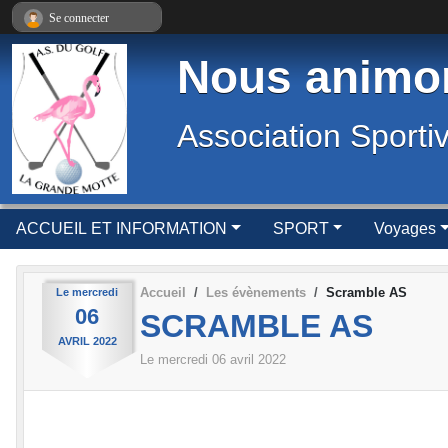
Panneau de gestion des cookies
Se connecter
Nous animon
Association Sporti
ACCUEIL ET INFORMATION
SPORT
Voyages
Accueil
Les évènements
Scramble AS
Le
mercredi
06
SCRAMBLE AS
AVRIL
2022
Le
mercredi
06
avril
2022