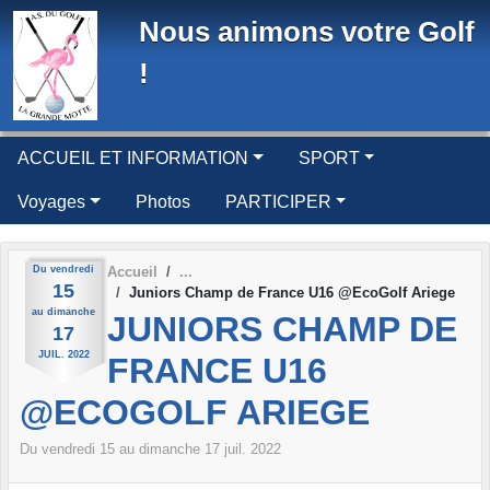
Panneau de gestion des cookies
Nous animons votre Golf
!
ACCUEIL ET INFORMATION
SPORT
Voyages
Photos
PARTICIPER
Du
vendredi
Accueil
15
Juniors Champ de France U16 @EcoGolf Ariege
au
dimanche
JUNIORS CHAMP DE
17
JUIL.
2022
FRANCE U16
@ECOGOLF ARIEGE
Du
vendredi
15
au
dimanche
17
juil.
2022