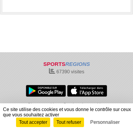
SPORTS
REGIONS
67390
visites
Charte cookies
Gestion des cookies
Ce site utilise des cookies et vous donne le contrôle sur ceux
Informations légales
Signaler un contenu inapproprié
que vous souhaitez activer
Tout accepter
Tout refuser
Personnaliser
Envie de participer ?
Connexion