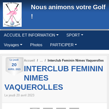
Panneau de gestion des cookies
Nous animons votre Golf
!
ACCUEIL ET INFORMATION
SPORT
Voyages
Photos
PARTICIPER
Le
jeudi
Accueil
Interclub Feminin Nimes Vaquerolles
20
INTERCLUB FEMININ
AVRIL
2023
NIMES
VAQUEROLLES
Le
jeudi
20
avril
2023