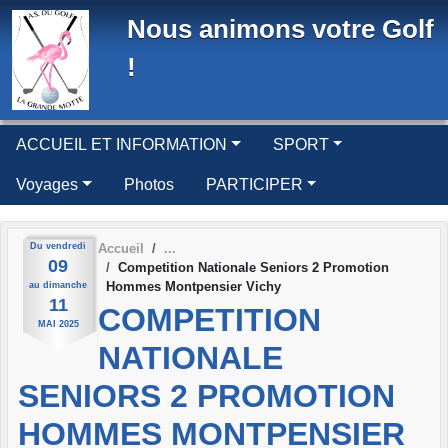
Panneau de gestion des cookies
Nous animons votre Golf
!
ACCUEIL ET INFORMATION
SPORT
Voyages
Photos
PARTICIPER
Du
vendredi
Accueil
09
Competition Nationale Seniors 2 Promotion
Hommes Montpensier Vichy
au
dimanche
11
COMPETITION
MAI
2025
NATIONALE
SENIORS 2 PROMOTION
HOMMES MONTPENSIER