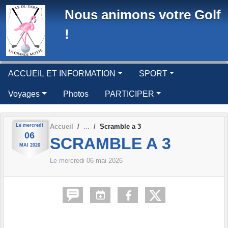
Panneau de gestion des cookies
Nous animons votre Golf
!
ACCUEIL ET INFORMATION
SPORT
Voyages
Photos
PARTICIPER
Le
mercredi
Accueil
Scramble a 3
06
SCRAMBLE A 3
MAI
2026
Le
mercredi
06
mai
2026