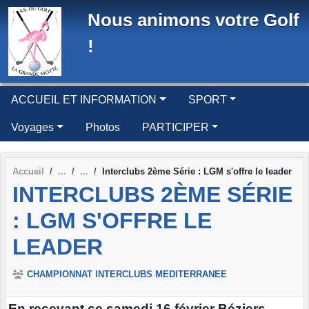
Panneau de gestion des cookies
Nous animons votre Golf
!
ACCUEIL ET INFORMATION
SPORT
Voyages
Photos
PARTICIPER
Accueil
Interclubs 2ème Série : LGM s'offre le leader
INTERCLUBS 2ÈME SÉRIE
: LGM S'OFFRE LE
LEADER
CHAMPIONNAT INTERCLUBS MEDITERRANEE
En recevant ce samedi 16 février Béziers