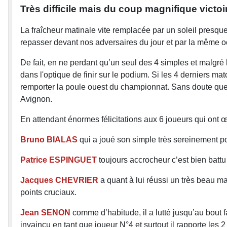
Très difficile mais du coup magnifique victo
La fraîcheur matinale vite remplacée par un soleil presqu
repasser devant nos adversaires du jour et par la même 
De fait, en ne perdant qu’un seul des 4 simples et malgré 
dans l'optique de finir sur le podium. Si les 4 derniers 
remporter la poule ouest du championnat. Sans doute que 
Avignon.
En attendant énormes félicitations aux 6 joueurs qui ont œu
Bruno BIALAS
qui a joué son simple très sereinement po
Patrice ESPINGUET
toujours accrocheur c’est bien bat
Jacques CHEVRIER
a quant à lui réussi un très beau ma
points cruciaux.
Jean SENON
comme d’habitude, il a lutté jusqu’au bout
invaincu en tant que joueur N°4 et surtout il rapporte les 2 