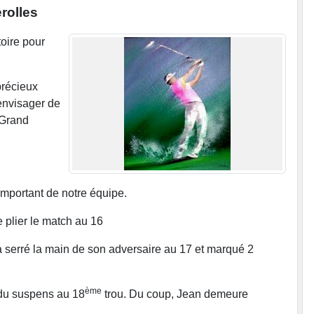
rolles
toire pour
précieux
 envisager de
 Grand
important de notre équipe.
 plier le match au 16
l a serré la main de son adversaire au 17 et marqué 2
ème
t du suspens au 18
trou. Du coup, Jean demeure