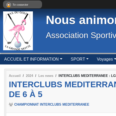
Panneau de gestion des cookies
Se connecter
Nous animon
Association Sporti
ACCUEIL ET INFORMATION
SPORT
Voyages
Accueil
2024
Les news
INTERCLUBS MEDITERRANEE : LGM s
INTERCLUBS MEDITERRAN
DE 6 À 5
CHAMPIONNAT INTERCLUBS MEDITERRANEE